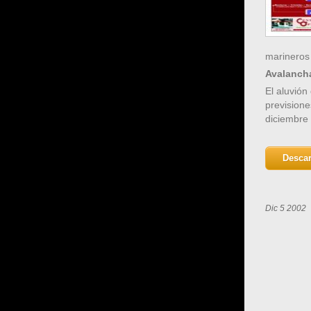
marineros
Avalancha
El aluvión
previsione
diciembre 
Descar
Dic 5 2002