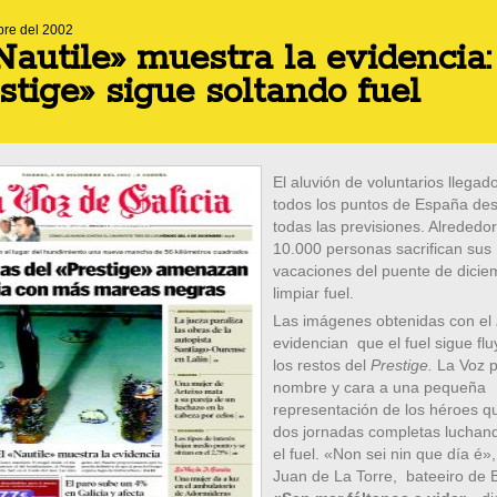
bre del 2002
Nautile» muestra la evidencia:
stige» sigue soltando fuel
El aluvión de voluntarios llegad
todos los puntos de España d
todas las previsiones. Alrededo
10.000 personas sacrifican sus
vacaciones del puente de dicie
limpiar fuel.
Las imágenes obtenidas con el
evidencian que el fuel sigue fl
los restos del
Prestige.
La Voz 
nombre y cara a una pequeña
representación de los héroes qu
dos jornadas completas luchan
el fuel. «Non sei nin que día é»
Juan de La Torre, bateeiro de 