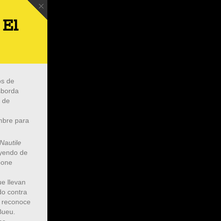
 El
os de
esborda
r de
mbre para
Nautile
uyendo de
pone
e llevan
do contra
, reconoce
Bueu.