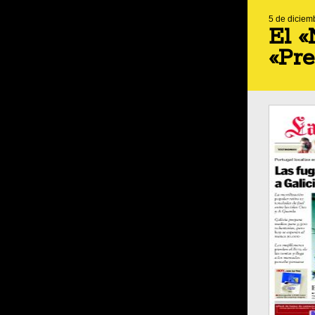
5 de diciem
El «
«Pre