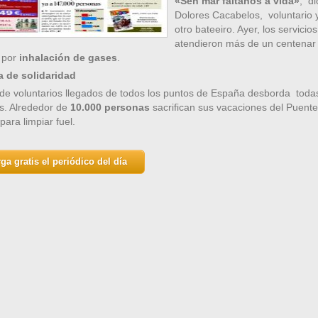
«Sen mar fáltanos a vida»
, d
Dolores Cacabelos, voluntario 
otro bateeiro. Ayer, los servicios
atendieron más de un centenar
 por
inhalación de gases
.
 de solidaridad
 de voluntarios llegados de todos los puntos de España desborda todas
s. Alrededor de
10.000 personas
sacrifican sus vacaciones del Puent
para limpiar fuel.
ga gratis el periódico del día