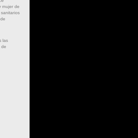
ice
y mujer de
 sanitarios
 de
 las
e de