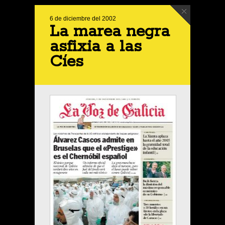
6 de diciembre del 2002
La marea negra
asfixia a las
Cíes