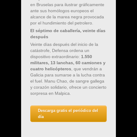
en Bruselas para ilustrar gráficamente
ante sus homólogos europeos el
alcance de la marea negra provocada
por el hundimiento del petrolero.
El séptimo de caballería, veinte días
después
Veinte días después del inicio de la
catástrofe, Defensa ordena un
dispositivo extraordinario:
1.550
militares, 13 lanchas, 60 camiones y
cuatro helicópteros
, que vendrán a
Galicia para sumarse a la lucha contra
el fuel. Manu Chao, de sangre gallega
y corazón solidario, ofrece un concierto
sorpresa en Malpica.
Descarga gratis el periódico del
día