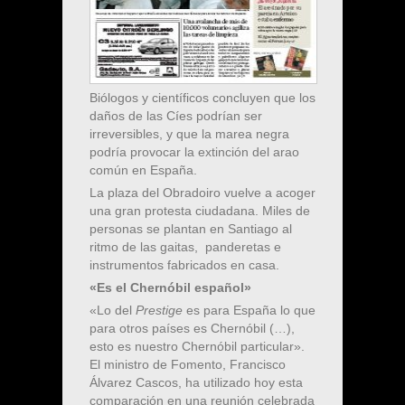
Biólogos y científicos concluyen que los
daños de las Cíes podrían ser
irreversibles, y que la marea negra
podría provocar la extinción del arao
común en España.
La plaza del Obradoiro vuelve a acoger
una gran protesta ciudadana. Miles de
personas se plantan en Santiago al
ritmo de las gaitas, panderetas e
instrumentos fabricados en casa.
«Es el Chernóbil español»
«Lo del
Prestige
es para España lo que
para otros países es Chernóbil (…),
esto es nuestro Chernóbil particular».
El ministro de Fomento, Francisco
Álvarez Cascos, ha utilizado hoy esta
comparación en una reunión celebrada