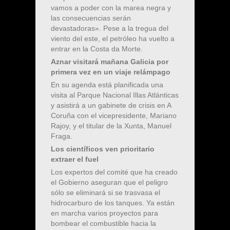
vamos a poder con la marea negra y
las consecuencias serán
devastadoras». Pese a la tregua del
viento del este, el petróleo ha vuelto a
entrar en la Costa da Morte.
Aznar visitará mañana Galicia por
primera vez en un viaje relámpago
En su agenda está planificada una
visita al Parque Nacional Illas Atlánticas
y asistirá a un gabinete de crisis en A
Coruña con el vicepresidente, Mariano
Rajoy, y el titular de la Xunta, Manuel
Fraga.
Los científicos ven prioritario
extraer el fuel
Los expertos del comité que ha creado
el Gobierno aseguran que el peligro
sólo se eliminará si se trasvasa el
hidrocarburo de los tanques. Ya están
en marcha varios proyectos para
bombear el combustible hacia la