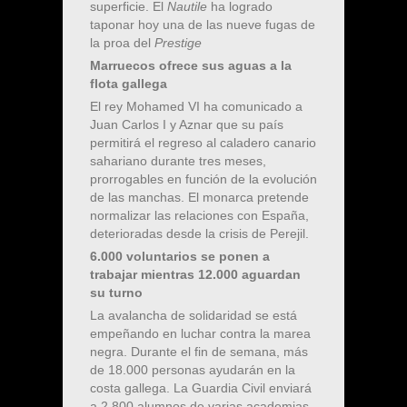
superficie. El
Nautile
ha logrado
taponar hoy una de las nueve fugas de
la proa del
Prestige
Marruecos ofrece sus aguas a la
flota gallega
El rey Mohamed VI ha comunicado a
Juan Carlos I y Aznar que su país
permitirá el regreso al caladero canario
sahariano durante tres meses,
prorrogables en función de la evolución
de las manchas. El monarca pretende
normalizar las relaciones con España,
deterioradas desde la crisis de Perejil.
6.000 voluntarios se ponen a
trabajar mientras 12.000 aguardan
su turno
La avalancha de solidaridad se está
empeñando en luchar contra la marea
negra. Durante el fin de semana, más
de 18.000 personas ayudarán en la
costa gallega. La Guardia Civil enviará
a 2.800 alumnos de varias academias