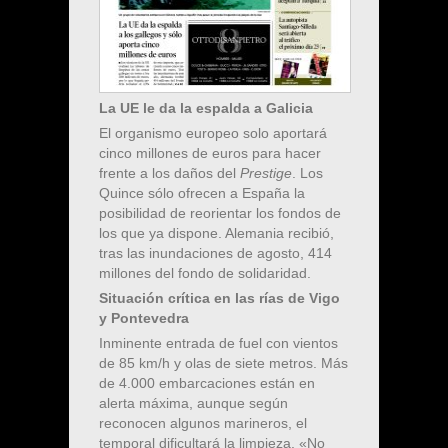
La UE le da la espalda a Galicia
El organismo europeo solo aportará
cinco millones de euros para hacer
frente a los daños del
Prestige
. Los
Quince sólo ofrecen a España la
posibilidad de reorientar los fondos de
los que ya dispone. Alemania recibió,
tras las inundaciones de agosto, 414
millones del fondo de solidaridad.
Situación crítica en las rías de Vigo
y Pontevedra
Inminente entrada de fuel con vientos
de 85 km/h y olas de siete metros. Más
de 4.000 embarcaciones están en
alerta máxima, aunque según
reconocen algunos marineros, el
temporal dificultará la limpieza. «No