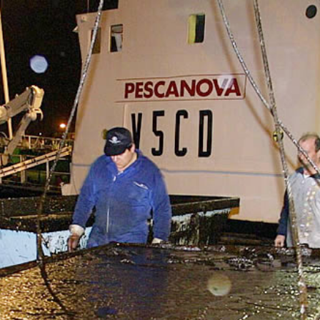
Yves Saint Laurent Designer
Fussball hallenschuhe
detské kopačky
voetbalschoenen sale
fotbollsskor webshop
chaussure de football pas cher
billige
fotballsko på nett på