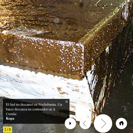
El fuel no descansó en Nochebuena. Un
barco descansa un contenedor en A
Coruña
Kopa
1
/
8