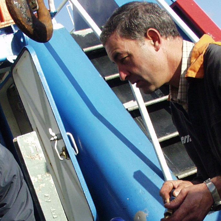
Yves Saint Laurent Designer
Fussball hallenschuhe
detské kopačky
voetbalschoenen sale
fotbollsskor webshop
chaussure de football pas cher
billige
fotballsko på nett på