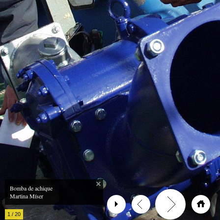
Bomba de achique
Martina Míser
1
/
20