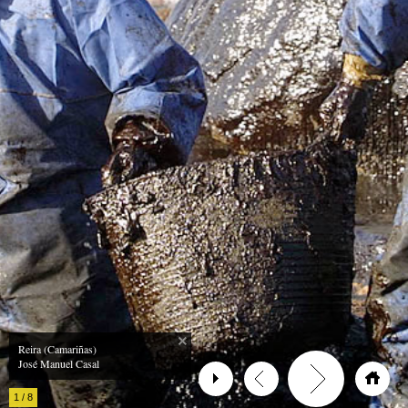
Reira (Camariñas)
José Manuel Casal
1
/
8