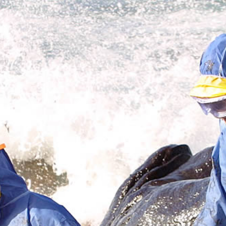
Yves Saint Laurent Designer
Fussball hallenschuhe
detské kopačky
voetbalschoenen sale
fotbollsskor webshop
chaussure de football pas cher
billige
fotballsko på nett på