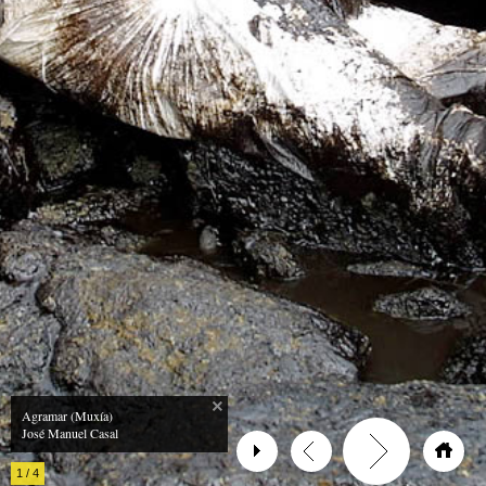
Agramar (Muxía)
José Manuel Casal
1
/
4