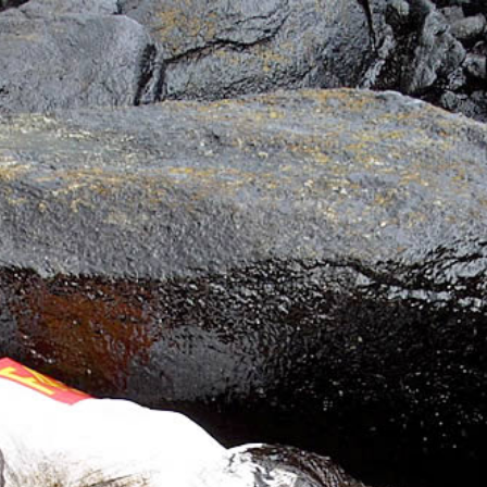
Yves Saint Laurent Designer
Fussball hallenschuhe
detské kopačky
voetbalschoenen sale
fotbollsskor webshop
chaussure de football pas cher
billige
fotballsko på nett på