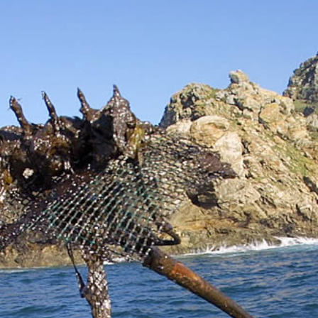
Yves Saint Laurent Designer
Fussball hallenschuhe
detské kopačky
voetbalschoenen sale
fotbollsskor webshop
chaussure de football pas cher
billige
fotballsko på nett på