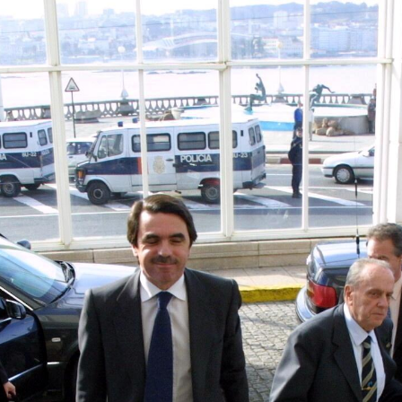
Yves Saint Laurent Designer
Fussball hallenschuhe
detské kopačky
voetbalschoenen sale
fotbollsskor webshop
chaussure de football pas cher
billige
fotballsko på nett på