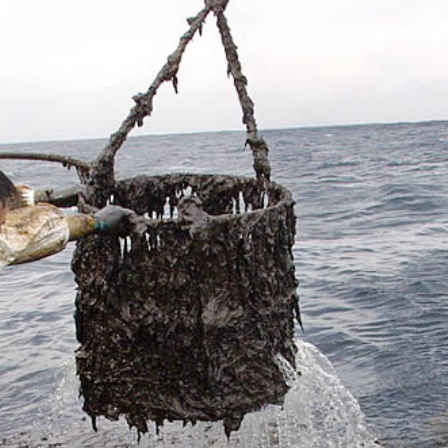
Yves Saint Laurent Designer
Fussball hallenschuhe
detské kopačky
voetbalschoenen sale
fotbollsskor webshop
chaussure de football pas cher
billige
fotballsko på nett på