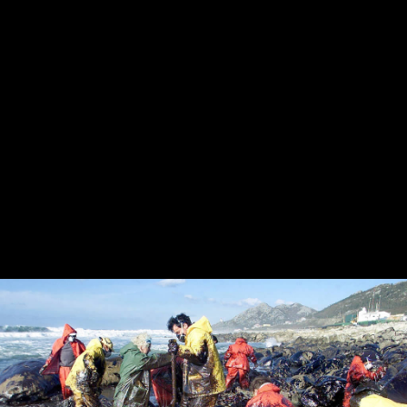
Yves Saint Laurent Designer
Fussball hallenschuhe
detské kopačky
voetbalschoenen sale
fotbollsskor webshop
chaussure de football pas cher
billige
fotballsko på nett på