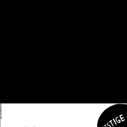
Yves Saint Laurent Designer
Fussball hallenschuhe
detské kopačky
voetbalschoenen sale
fotbollsskor webshop
chaussure de football pas cher
billige
fotballsko på nett på